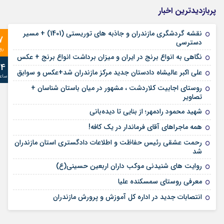
پربازدیدترین اخبار
نقشه گردشگری مازندران و جاذبه های توریستی (1401) + مسیر
7
دسترسی
رو
نگاهی به انواع برنج در ایران و میزان برداشت انواع برنج + عکس
24
علی‌ اکبر عالیشاه دادستان جدید مرکز مازندران شد+عکس و سوابق
ساع
روستای اجابیت کلاردشت ، مشهور در میان باستان شناسان +
تصاویر
شهید محمود رادمهر؛ از بنایی تا دیده‌بانی
همه ماجراهای آقای فرماندار در یک کافه!
رحمت عشقی رئیس حفاظت و اطلاعات دادگستری استان مازندران
شد
روایت های شنیدنی موکب داران اربعین حسینی(ع)
معرفی روستای سمسکنده علیا
انتصابات جدید در اداره کل آموزش و پرورش مازندران