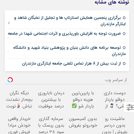
نوشته های مشابه
برگزاری پنجمین همایش استارتاپ ها و تجلیل از نخبگان شاهد و
27 جولای 2025
ایثارگر مازندران
ضرورت توجه به افزایش باورپذیری و اثرات اجتماعی شهدا در جامعه
12 مارس 2025
توسعه برنامه های دانش بنیان و پژوهشی بنیاد شهید و دانشگاه
04 ژانویه 2025
مازندران
01 ژانویه 2025
از ثبت بیش از 8 هزار تماس تلفنی جامعه ایثارگری مازندران
از سراسر وب
دوست داری
با پایین‌ترین
درمان ناباروری
دیگه نگران
دوقلو باردار
هزینه دوقلو
با بیشترین
بچه‌دار نشدنت
شی؟
از
باردار شو
درصد موفقیت
نباش
نوبت
«مام» نوبت
بگیر تا بهترین
ماشینت رو
بدون کمیسیون
سرمایه گذاری
خریدار واقعی
بگیر
متخصصان
بدون دردسر
خودروتو بفروش
بدون ریسک با
خودش میاد!
درمانت کنن
بفروش | بدون
سود 38 درصد
فروش فوری