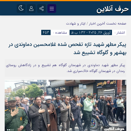
حرف آنلاین
نام کاربری یا نشانی ایمیل
اینستاگرام
تلگرام
صفحه نخست
آخرین اخبار
/
ایثار و شهادت
انتشار :
آوریل 26, 2025 - 1:32 ب.ظ
مشاهده :
453
آپارات
پیکر مطهر شهید تازه تفحص شده غلامحسین دماوندی در
رمز عبور
بهشهر و گلوگاه تشییع شد
پیکر مطهر شهید دماوندی در شهرستان گلوگاه هم تشییع و در زادگاهش روستای
مرا به خاطر بسپار
رمدان در شهرستان گلوگاه خاک‌سپاری شد.